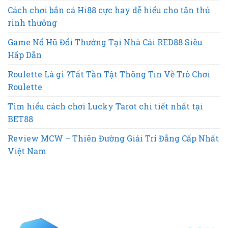
Cách chơi bắn cá Hi88 cực hay dễ hiểu cho tân thủ
rinh thưởng
Game Nổ Hũ Đổi Thưởng Tại Nhà Cái RED88 Siêu
Hấp Dẫn
Roulette Là gì ?Tất Tần Tật Thông Tin Về Trò Chơi
Roulette
Tìm hiểu cách chơi Lucky Tarot chi tiết nhất tại
BET88
Review MCW – Thiên Đường Giải Trí Đẳng Cấp Nhất
Việt Nam