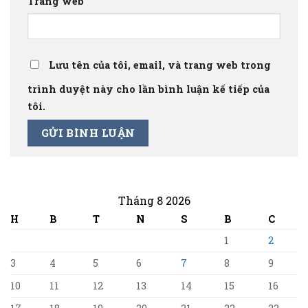
Trang web
Lưu tên của tôi, email, và trang web trong
trình duyệt này cho lần bình luận kế tiếp của
tôi.
Tháng 8 2026
H
B
T
N
S
B
C
1
2
3
4
5
6
7
8
9
10
11
12
13
14
15
16