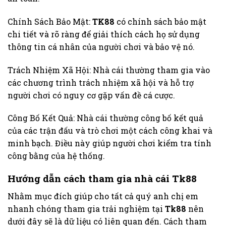
Chính Sách Bảo Mật:
TK88
có chính sách bảo mật
chi tiết và rõ ràng để giải thích cách họ sử dụng
thông tin cá nhân của người chơi và bảo vệ nó.
Trách Nhiệm Xã Hội: Nhà cái thường tham gia vào
các chương trình trách nhiệm xã hội và hỗ trợ
người chơi có nguy cơ gặp vấn đề cá cược.
Công Bố Kết Quả: Nhà cái thường công bố kết quả
của các trận đấu và trò chơi một cách công khai và
minh bạch. Điều này giúp người chơi kiểm tra tính
công bằng của hệ thống.
Hướng dẫn cách tham gia nhà cái Tk88
Nhằm mục đích giúp cho tất cả quý anh chị em
nhanh chóng tham gia trải nghiệm tại
Tk88
nên
dưới đây sẽ là dữ liệu có liên quan đến. Cách tham