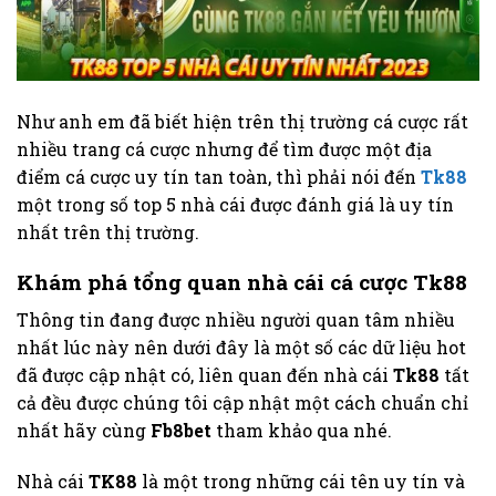
Như anh em đã biết hiện trên thị trường cá cược rất
nhiều trang cá cược nhưng để tìm được một địa
điểm cá cược uy tín tan toàn, thì phải nói đến
Tk88
một trong số top 5 nhà cái được đánh giá là uy tín
nhất trên thị trường.
Khám phá tổng quan nhà cái cá cược Tk88
Thông tin đang được nhiều người quan tâm nhiều
nhất lúc này nên dưới đây là một số các dữ liệu hot
đã được cập nhật có, liên quan đến nhà cái
Tk88
tất
cả đều được chúng tôi cập nhật một cách chuẩn chỉ
nhất hãy cùng
Fb8bet
tham khảo qua nhé.
Nhà cái
TK88
là một trong những cái tên uy tín và