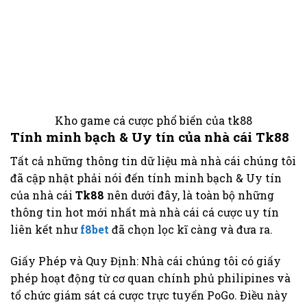
Kho game cá cược phổ biến của tk88
Tính minh bạch & Uy tín của nhà cái Tk88
Tất cả những thông tin dữ liệu mà nhà cái chúng tôi
đã cập nhật phải nói đến tính minh bạch & Uy tín
của nhà cái
Tk88
nên dưới đây, là toàn bộ những
thông tin hot mới nhất mà nhà cái cá cược uy tín
liên kết như
f8bet
đã chọn lọc kĩ càng và đưa ra.
Giấy Phép và Quy Định: Nhà cái chúng tôi có giấy
phép hoạt động từ cơ quan chính phủ philipines và
tổ chức giám sát cá cược trực tuyến PoGo. Điều này