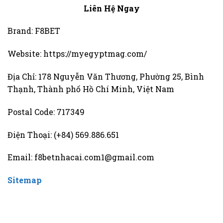
Liên Hệ Ngay
Brand: F8BET
Website: https://myegyptmag.com/
Địa Chỉ: 178 Nguyễn Văn Thương, Phường 25, Bình
Thạnh, Thành phố Hồ Chí Minh, Việt Nam
Postal Code: 717349
Điện Thoại: (+84) 569.886.651
Email:
f8betnhacai.com1@gmail.com
Sitemap