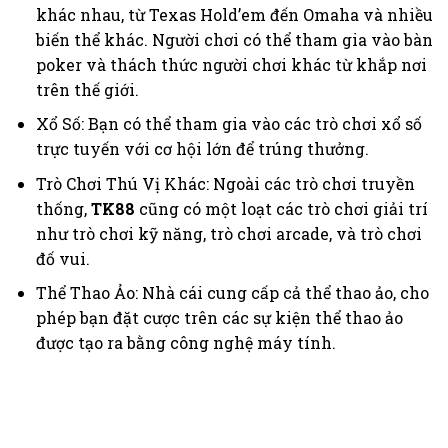
khác nhau, từ Texas Hold’em đến Omaha và nhiều
biến thể khác. Người chơi có thể tham gia vào bàn
poker và thách thức người chơi khác từ khắp nơi
trên thế giới.
Xổ Số: Bạn có thể tham gia vào các trò chơi xổ số
trực tuyến với cơ hội lớn để trúng thưởng.
Trò Chơi Thú Vị Khác: Ngoài các trò chơi truyền
thống,
TK88
cũng có một loạt các trò chơi giải trí
như trò chơi kỹ năng, trò chơi arcade, và trò chơi
đố vui.
Thể Thao Ảo: Nhà cái cung cấp cả thể thao ảo, cho
phép bạn đặt cược trên các sự kiện thể thao ảo
được tạo ra bằng công nghệ máy tính.