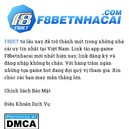
F8BET
từ lâu nay đã trở thành một trong những nhà
cái uy tín nhất tại Việt Nam. Link tải app game
F8betnhacai mới nhất hiện nay, link đăng ký và
đăng nhập không bị chặn. Với hàng trăm ngàn
những tựa game hot đang đợi quý vị tham gia. Xin
chúc các bạn may mắn thắng lớn.
Chính Sách Bảo Mật
Điều Khoản Dịch Vụ