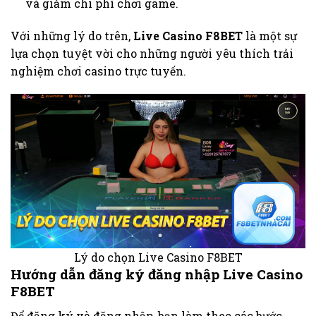
và giảm chi phí chơi game.
Với những lý do trên,
Live Casino F8BET
là một sự
lựa chọn tuyệt vời cho những người yêu thích trải
nghiệm chơi casino trực tuyến.
Lý do chọn Live Casino F8BET
Hướng dẫn đăng ký đăng nhập Live Casino
F8BET
Để đăng ký và đăng nhập, bạn làm theo các bước