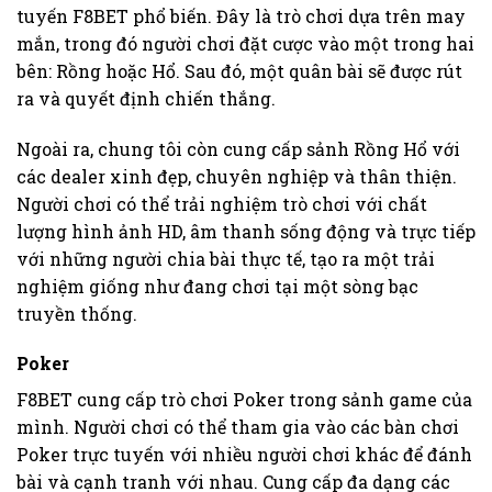
tuyến F8BET phổ biến. Đây là trò chơi dựa trên may
mắn, trong đó người chơi đặt cược vào một trong hai
bên: Rồng hoặc Hổ. Sau đó, một quân bài sẽ được rút
ra và quyết định chiến thắng.
Ngoài ra, chung tôi còn cung cấp sảnh Rồng Hổ với
các dealer xinh đẹp, chuyên nghiệp và thân thiện.
Người chơi có thể trải nghiệm trò chơi với chất
lượng hình ảnh HD, âm thanh sống động và trực tiếp
với những người chia bài thực tế, tạo ra một trải
nghiệm giống như đang chơi tại một sòng bạc
truyền thống.
Poker
F8BET cung cấp trò chơi Poker trong sảnh game của
mình. Người chơi có thể tham gia vào các bàn chơi
Poker trực tuyến với nhiều người chơi khác để đánh
bài và cạnh tranh với nhau. Cung cấp đa dạng các