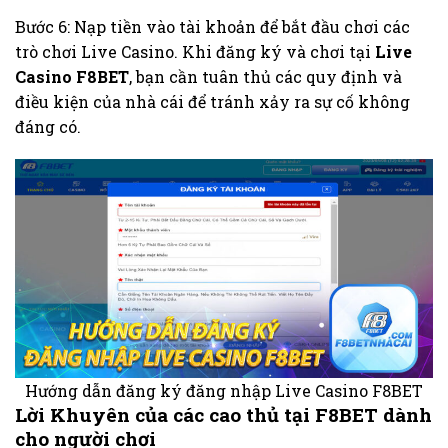
Bước 6: Nạp tiền vào tài khoản để bắt đầu chơi các
trò chơi Live Casino. Khi đăng ký và chơi tại
Live
Casino F8BET
, bạn cần tuân thủ các quy định và
điều kiện của nhà cái để tránh xảy ra sự cố không
đáng có.
Hướng dẫn đăng ký đăng nhập Live Casino F8BET
Lời Khuyên của các cao thủ tại F8BET dành
cho người chơi