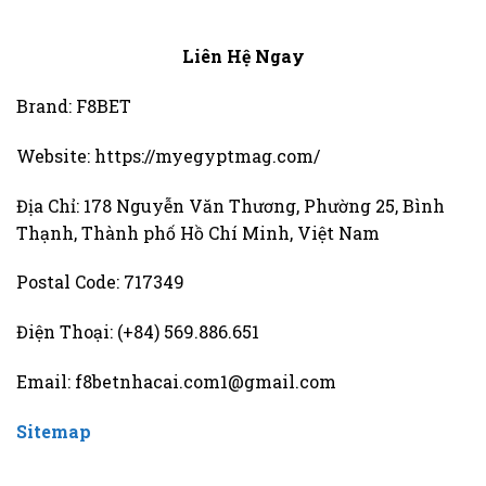
Liên Hệ Ngay
Brand: F8BET
Website: https://myegyptmag.com/
Địa Chỉ: 178 Nguyễn Văn Thương, Phường 25, Bình
Thạnh, Thành phố Hồ Chí Minh, Việt Nam
Postal Code: 717349
Điện Thoại: (+84) 569.886.651
Email:
f8betnhacai.com1@gmail.com
Sitemap