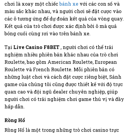
chơi là xoay một chiếc
bánh xe
với các con số và
màu sắc khác nhau, và người chơi sẽ đặt cược vào
các ô tương ứng để dự đoán kết quả của vòng quay.
Kết quả của trò chơi được xác định bởi ô mà quả
bóng cuối cùng rơi vào trên bánh xe.
Tại
Live Casino F8BET
, người chơi có thể trải
nghiệm nhiều phiên bản khác nhau của trò chơi
Roulette, bao gồm American Roulette, European
Roulette và French Roulette. Mỗi phiên bản có
những luật chơi và cách đặt cược riêng biệt, Sảnh
game của chúng tôi cũng được thiết kế với độ trực
quan cao và đội ngũ dealer chuyên nghiệp, giúp
người chơi có trải nghiệm chơi game thú vị và đầy
hấp dẫn.
Rồng Hổ
Rồng Hổ là một trong những trò chơi casino trực