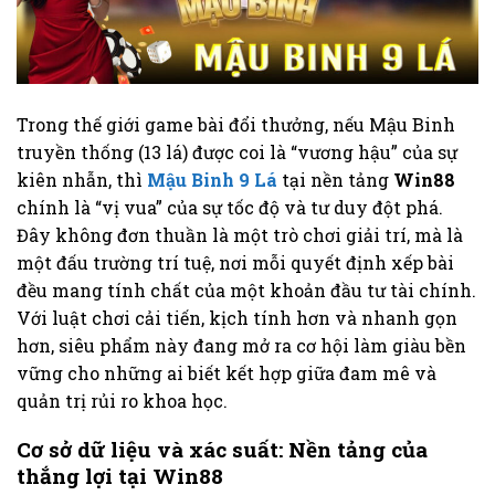
Trong thế giới game bài đổi thưởng, nếu Mậu Binh
truyền thống (13 lá) được coi là “vương hậu” của sự
kiên nhẫn, thì
Mậu Binh 9 Lá
tại nền tảng
Win88
chính là “vị vua” của sự tốc độ và tư duy đột phá.
Đây không đơn thuần là một trò chơi giải trí, mà là
một đấu trường trí tuệ, nơi mỗi quyết định xếp bài
đều mang tính chất của một khoản đầu tư tài chính.
Với luật chơi cải tiến, kịch tính hơn và nhanh gọn
hơn, siêu phẩm này đang mở ra cơ hội làm giàu bền
vững cho những ai biết kết hợp giữa đam mê và
quản trị rủi ro khoa học.
Cơ sở dữ liệu và xác suất: Nền tảng của
thắng lợi tại Win88