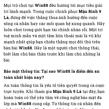
Mọi trò chơi tại
Win88
đều hướng tới mục tiêu giải
trí lành mạnh. Trong cuộc chinh phục
Mậu Binh 9
Lá
, đừng để việc thắng thua ảnh hưởng đến cuộc
sống cá nhân hay các mối quan hệ xung quanh. Hãy
luôn chơi trong giới hạn tài chính nhàn rỗi. Một trí
tuệ minh mẫn và một tâm hồn thoải mái là vũ khí
mạnh nhất giúp bạn chiến thắng mọi đối thủ trên
bàn bài
Win88
. Hãy là một người chơi thông thái,
biết làm chủ bản thân trước khi làm chủ những lá
bài.
Bảo mật thông tin: Tại sao Win88 là điểm đến an
toàn nhất hiện nay?
An toàn thông tin là yếu tố tiên quyết trong cá cược
trực tuyến. Khi tham gia
Mậu Binh 9 Lá
tại đây, bạn
hoàn toàn có thể yên tâm về công nghệ bảo mật đa
lớp mà
Win88
cung cấp. Từ thông tin cá nhân đến