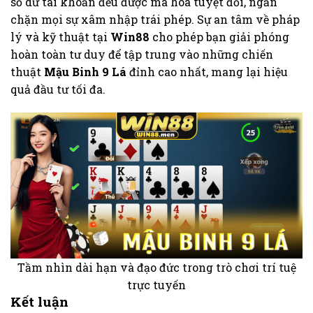
số dư tài khoản đều được mã hóa tuyệt đối, ngăn
chặn mọi sự xâm nhập trái phép. Sự an tâm về pháp
lý và kỹ thuật tại
Win88
cho phép bạn giải phóng
hoàn toàn tư duy để tập trung vào những chiến
thuật
Mậu Binh 9 Lá
đỉnh cao nhất, mang lại hiệu
quả đầu tư tối đa.
Tầm nhìn dài hạn và đạo đức trong trò chơi trí tuệ
trực tuyến
Kết luận