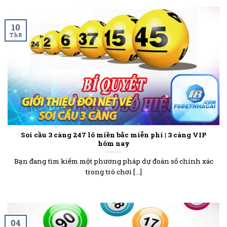
10
Th8
Soi cầu 3 càng 247 lô miền bắc miễn phí | 3 càng VIP
hôm nay
Bạn đang tìm kiếm một phương pháp dự đoán số chính xác
trong trò chơi [...]
04