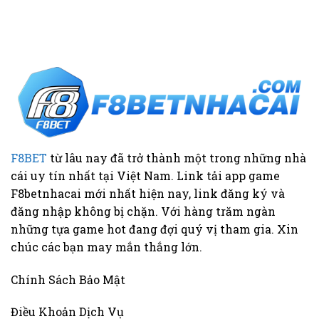
F8BET
từ lâu nay đã trở thành một trong những nhà
cái uy tín nhất tại Việt Nam. Link tải app game
F8betnhacai mới nhất hiện nay, link đăng ký và
đăng nhập không bị chặn. Với hàng trăm ngàn
những tựa game hot đang đợi quý vị tham gia. Xin
chúc các bạn may mắn thắng lớn.
Chính Sách Bảo Mật
Điều Khoản Dịch Vụ