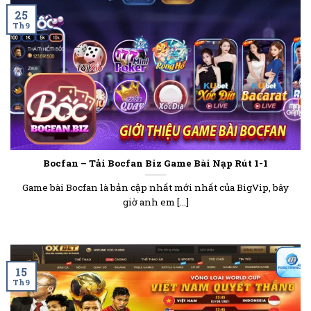
25
Th9
Bocfan – Tải Bocfan Biz Game Bài Nạp Rút 1-1
Game bài Bocfan là bản cập nhất mới nhất của BigVip, bây
giờ anh em [...]
15
Th9