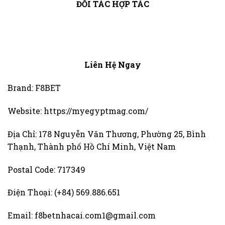
ĐỐI TÁC HỢP TÁC
Liên Hệ Ngay
Brand: F8BET
Website: https://myegyptmag.com/
Địa Chỉ: 178 Nguyễn Văn Thương, Phường 25, Bình
Thạnh, Thành phố Hồ Chí Minh, Việt Nam
Postal Code: 717349
Điện Thoại: (+84) 569.886.651
Email:
f8betnhacai.com1@gmail.com