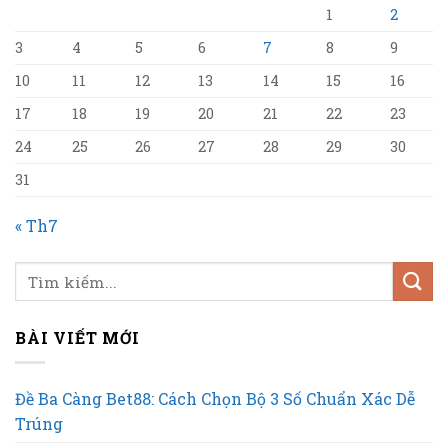
1
2
3
4
5
6
7
8
9
10
11
12
13
14
15
16
17
18
19
20
21
22
23
24
25
26
27
28
29
30
31
« Th7
BÀI VIẾT MỚI
Đề Ba Càng Bet88: Cách Chọn Bộ 3 Số Chuẩn Xác Dễ
Trúng