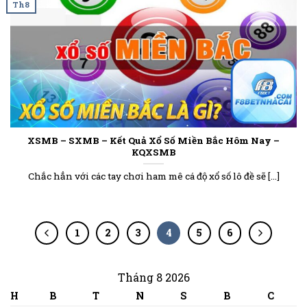
Th8
XSMB – SXMB – Kết Quả Xổ Số Miền Bắc Hôm Nay –
KQXSMB
Chắc hẳn với các tay chơi ham mê cá độ xổ số lô đề sẽ [...]
1
2
3
4
5
6
Tháng 8 2026
H
B
T
N
S
B
C